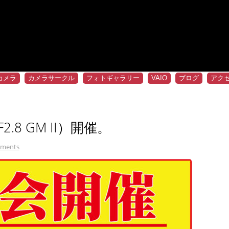
カメラ
カメラサークル
フォトギャラリー
VAIO
ブログ
アク
F2.8 GM II）開催。
ments