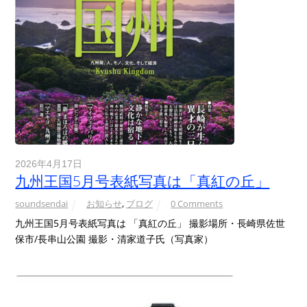
2026年4月17日
九州王国5月号表紙写真は「真紅の丘」
soundsendai
お知らせ
,
ブログ
0 Comments
九州王国5月号表紙写真は 「真紅の丘」 撮影場所・長崎県佐世
保市/長串山公園 撮影・清家道子氏（写真家）