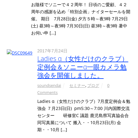
お陰様でソニーで４２周年！ 日頃のご愛顧、４２
周年の感謝を込め「特別企画」ナイターセールを開
催。 期日 7月28日(金) 夕方５時～夜9時 7月29日
(土) 昼3時～夜9時 7月30日(日) 昼3時～夜9時 暑中
お伺い申 […]
2017年7月24日
Ladies α（女性だけのクラブ）
定例会＆ソニーα一眼カメラ勉
強会を開催しました。
soundsendai
セミナー
,
ブログ
0
Comments
Ladies α（女性だけのクラブ）7月度定例会＆勉
強会 ７月23日(日) pm5:30～7:00 川内国際交流
センター 研修室C 議題 鹿児島県写真協会合
同写真展について 搬入・・10月23日(月) 会
期・・10月 […]