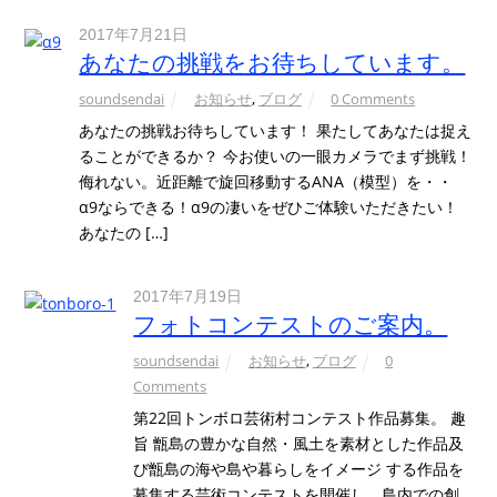
2017年7月21日
あなたの挑戦をお待ちしています。
soundsendai
お知らせ
,
ブログ
0 Comments
あなたの挑戦お待ちしています！ 果たしてあなたは捉え
ることができるか？ 今お使いの一眼カメラでまず挑戦！
侮れない。近距離で旋回移動するANA（模型）を・・
α9ならできる！α9の凄いをぜひご体験いただきたい！
あなたの […]
2017年7月19日
フォトコンテストのご案内。
soundsendai
お知らせ
,
ブログ
0
Comments
第22回トンボロ芸術村コンテスト作品募集。 趣
旨 甑島の豊かな自然・風土を素材とした作品及
び甑島の海や島や暮らしをイメージ する作品を
募集する芸術コンテストを開催し、島内での創