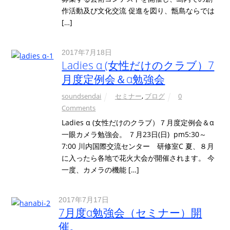
作活動及び文化交流 促進を図り、甑島ならでは
[…]
2017年7月18日
Ladies α (女性だけのクラブ）7
月度定例会＆α勉強会
soundsendai
セミナー
,
ブログ
0
Comments
Ladies α (女性だけのクラブ）７月度定例会＆α
一眼カメラ勉強会。 ７月23日(日) pm5:30～
7:00 川内国際交流センター 研修室C 夏、８月
に入ったら各地で花火大会が開催されます。 今
一度、カメラの機能 […]
2017年7月17日
7月度α勉強会（セミナー）開
催。