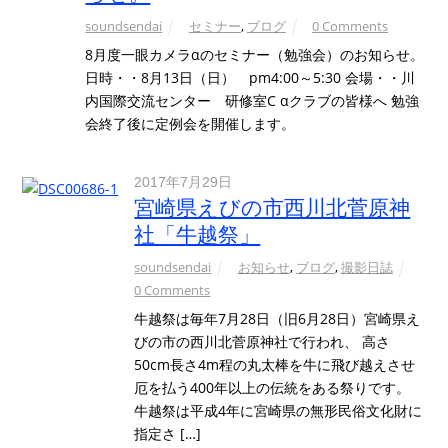
soundsendai
セミナー
,
ブログ
0 Comments
8月度一眼カメラαのセミナー（勉強会）のお知らせ。
日時・・8月13日（日） pm4:00～5:30 会場・・川
内国際交流センター 研修室C αクラブの皆様へ 勉強
会終了後に定例会を開催します。
2017年7月29日
宮崎県えびの市西川北菅原神
社「牛越祭」
soundsendai
お知らせ
,
ブログ
,
撮影日誌
0 Comments
牛越祭は毎年7月28日（旧6月28日）宮崎県え
びの市の西川北菅原神社で行われ、 高さ
50cm長さ4m程の丸太棒を牛に飛び越えさせ
厄を払う400年以上の伝統をある祭りです。
牛越祭は平成4年に宮崎県の無形民俗文化財に
指定さ […]