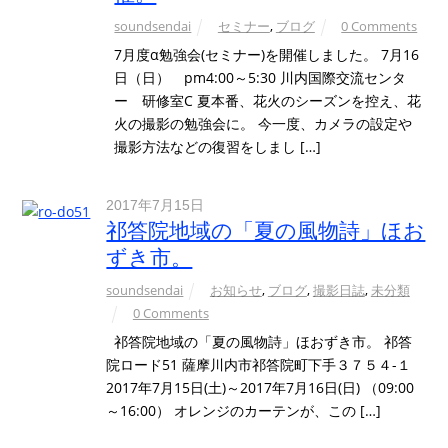
soundsendai
セミナー
,
ブログ
0 Comments
7月度α勉強会(セミナー)を開催しました。 7月16
日（日） pm4:00～5:30 川内国際交流センタ
ー 研修室C 夏本番、花火のシーズンを控え、花
火の撮影の勉強会に。 今一度、カメラの設定や
撮影方法などの復習をしまし […]
2017年7月15日
祁答院地域の「夏の風物詩」ほお
ずき市。
soundsendai
お知らせ
,
ブログ
,
撮影日誌
,
未分類
0 Comments
祁答院地域の「夏の風物詩」ほおずき市。 祁答
院ロード51 薩摩川内市祁答院町下手３７５４-１
2017年7月15日(土)～2017年7月16日(日) （09:00
～16:00） オレンジのカーテンが、この […]