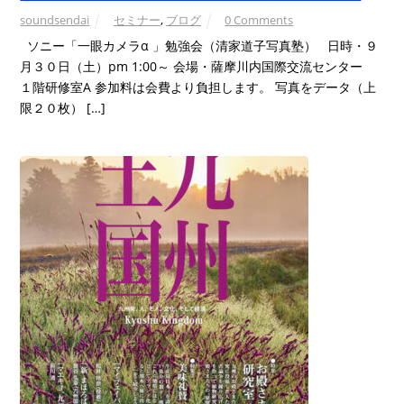
soundsendai
セミナー
,
ブログ
0 Comments
ソニー「一眼カメラα 」勉強会（清家道子写真塾） 日時・９
月３０日（土）pm 1:00～ 会場・薩摩川内国際交流センター
１階研修室A 参加料は会費より負担します。 写真をデータ（上
限２０枚） […]