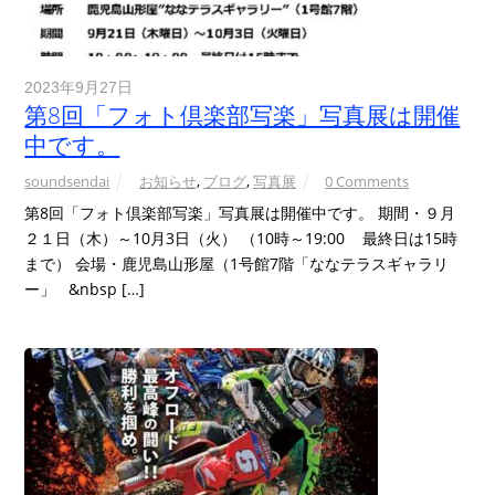
2023年9月27日
第8回「フォト倶楽部写楽」写真展は開催
中です。
soundsendai
お知らせ
,
ブログ
,
写真展
0 Comments
第8回「フォト倶楽部写楽」写真展は開催中です。 期間・９月
２１日（木）～10月3日（火） （10時～19:00 最終日は15時
まで） 会場・鹿児島山形屋（1号館7階「ななテラスギャラリ
ー」 &nbsp […]