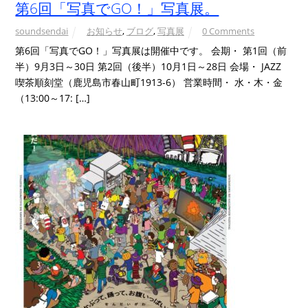
第6回「写真でGO！」写真展。
soundsendai
お知らせ
,
ブログ
,
写真展
0 Comments
第6回「写真でGO！」写真展は開催中です。 会期・ 第1回（前
半）9月3日～30日 第2回（後半）10月1日～28日 会場・ JAZZ
喫茶順刻堂（鹿児島市春山町1913-6） 営業時間・ 水・木・金
（13:00～17: […]