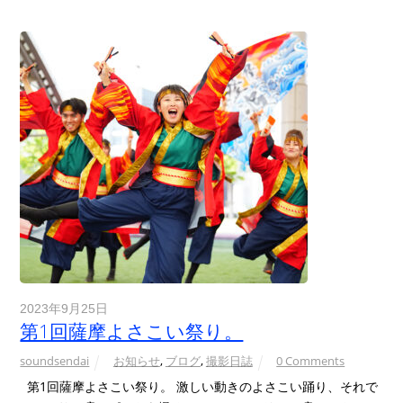
2023年9月25日
第1回薩摩よさこい祭り。
soundsendai
お知らせ
,
ブログ
,
撮影日誌
0 Comments
第1回薩摩よさこい祭り。 激しい動きのよさこい踊り、それで