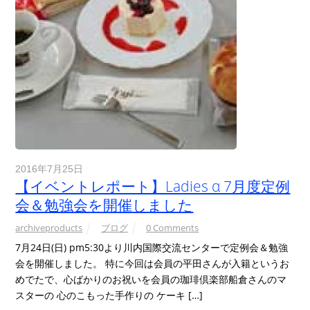
2016年7月25日
【イベントレポート】Ladies α 7月度定例
会＆勉強会を開催しました
archiveproducts
ブログ
0 Comments
7月24日(日) pm5:30より川内国際交流センターで定例会＆勉強
会を開催しました。 特に今回は会員の平田さんが入籍というお
めでたで、心ばかりのお祝いを会員の珈琲倶楽部船倉さんのマ
スターの 心のこもった手作りの ケーキ […]