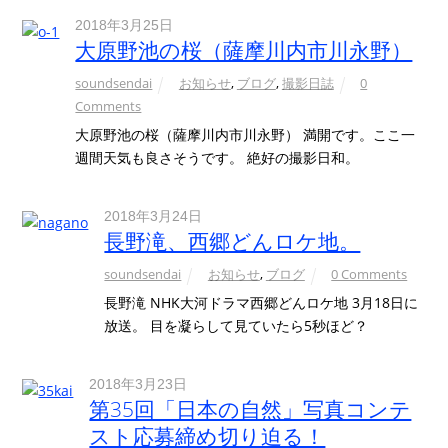
2018年3月25日
大原野池の桜（薩摩川内市川永野）
soundsendai
お知らせ
,
ブログ
,
撮影日誌
0
Comments
大原野池の桜（薩摩川内市川永野） 満開です。ここ一
週間天気も良さそうです。 絶好の撮影日和。
2018年3月24日
長野滝、西郷どんロケ地。
soundsendai
お知らせ
,
ブログ
0 Comments
長野滝 NHK大河ドラマ西郷どんロケ地 3月18日に
放送。 目を凝らして見ていたら5秒ほど？
2018年3月23日
第35回「日本の自然」写真コンテ
スト応募締め切り迫る！