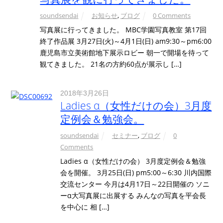
soundsendai
お知らせ
,
ブログ
0 Comments
写真展に行ってきました。 MBC学園写真教室 第17回
終了作品展 3月27日(火)～4月1日(日) am9:30～pm6:00
鹿児島市立美術館地下展示ロビー 朝一で開場を待って
観てきました。 21名の方約60点が展示し […]
2018年3月26日
Ladies α（女性だけの会）3月度
定例会＆勉強会。
soundsendai
セミナー
,
ブログ
0
Comments
Ladies α（女性だけの会） 3月度定例会＆勉強
会を開催。 3月25日(日) pm5:00～6:30 川内国際
交流センター 今月は4月17日～22日開催の ソニ
ーα大写真展に出展する みんなの写真を平会長
を中心に 相 […]