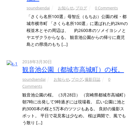
soundsendai
お知らせ
,
ブログ
0 Comments
「さくら名所100選」母智丘（もちお）公園の桜・都
城市横市町 「さくら名所100選」に選ばれた約2kmの
桜並木とその周辺は、 約2600本のソメイヨシノと
ヤエザクラからなる。 観音池公園からの帰りに鹿児
島との県境のもち […]
2018年3月30日
観音池公園（都城市高城町）の桜。
soundsendai
お知らせ
,
ブログ
,
撮影日誌
0
Comments
観音池公園の桜。（3月28日） （宮崎県都城市高城町）
朝7時に出発して9時過ぎには現場着。 広い公園に池と
約3000本の桜と5万本のツツジもある。 良好の撮影ス
ポット。 平日で花見客は少なめ。 桜は満開で、風でも
う散り […]