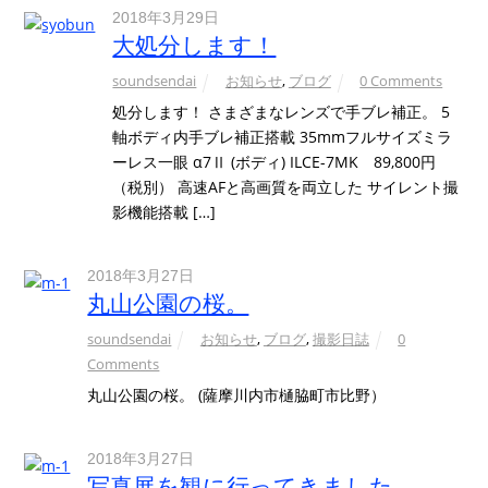
2018年3月29日
大処分します！
soundsendai
お知らせ
,
ブログ
0 Comments
処分します！ さまざまなレンズで手ブレ補正。 5
軸ボディ内手ブレ補正搭載 35mmフルサイズミラ
ーレス一眼 α7Ⅱ (ボディ) ILCE-7MK 89,800円
（税別） 高速AFと高画質を両立した サイレント撮
影機能搭載 […]
2018年3月27日
丸山公園の桜。
soundsendai
お知らせ
,
ブログ
,
撮影日誌
0
Comments
丸山公園の桜。 (薩摩川内市樋脇町市比野）
2018年3月27日
写真展を観に行ってきました。