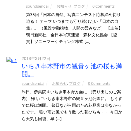
soundsendai
お知らせ
,
ブログ
0 Comments
第35回「日本の自然」写真コンテスト応募締め切り
迫る！ テーマ いつまでも守り続けたい「日本の自
然」。 （風景や動植物、人間の営みなど） 【主催】
朝日新聞社 全日本写真連盟 森林文化協会 【協
賛】ソニーマーケティング株式 […]
2018年3月22日
いちき串木野市の観音ヶ池の桜も満
開。
soundsendai
お知らせ
,
ブログ
0 Comments
昨日、伊集院＆いちき串木野方面に （売り出しのご案
内） 帰りにいちき串木野市の観音ヶ池公園に。 もうす
でに桜は満開。 祭日ながら雨のため花見客は少なかっ
たです。 強い雨と風でもう散った花びらも・・ 今日か
ら天気も回復、早 […]